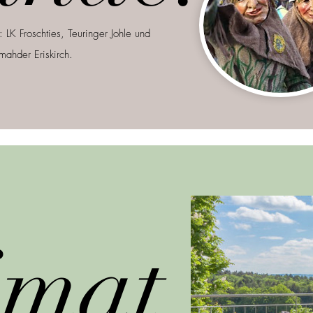
": LK
Froschties, Teuringer Johle und
mahder Eriskirch.
mat.