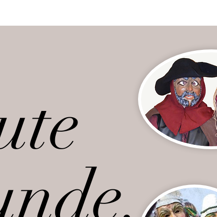
ute
unde.