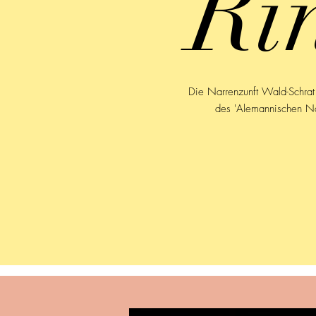
Ri
Die Narrenzunft Wald-Schrat 
des 'Alemannischen Na