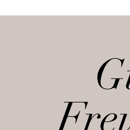
G
Fre