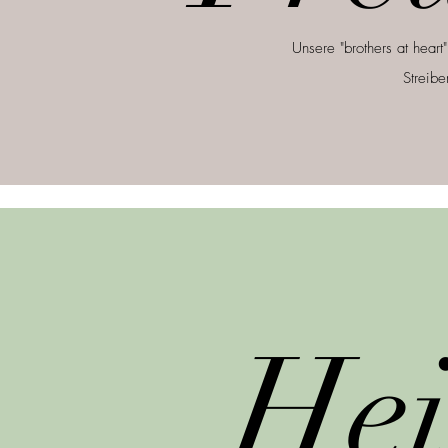
Unsere "brothers at heart
Streibe
Hei