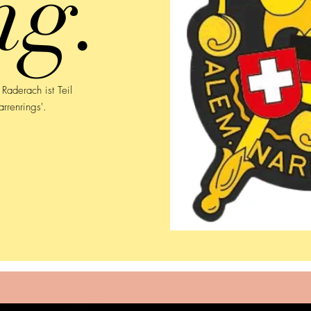
ng.
Raderach ist Teil
rrenrings'.